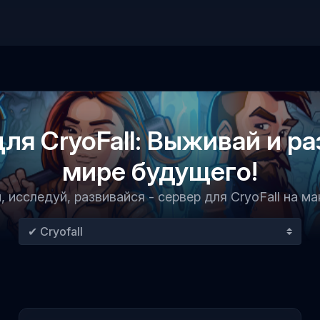
ля CryoFall: Выживай и ра
мире будущего!
 исследуй, развивайся - сервер для CryoFall на м