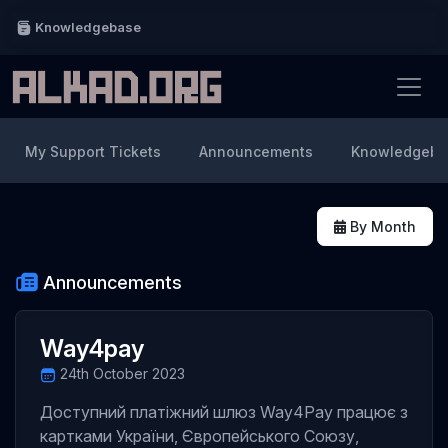
Knowledgebase
My Support Tickets
Announcements
Knowledgeba
By Month
Announcements
Way4pay
24th October 2023
Доступний платіжний шлюз Way4Pay працює з
картками України, Європейського Союзу,